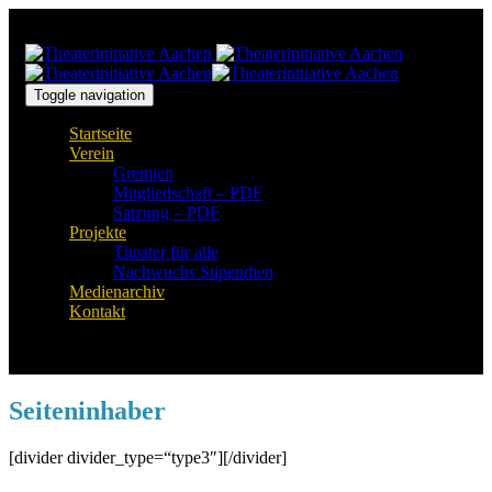
Links
Zur
überspringen
primären
Navigation
springen
Zum
Toggle navigation
Inhalt
Startseite
springen
Verein
Gremien
Mitgliedschaft – PDF
Satzung – PDF
Projekte
Theater für alle
Nachwuchs Stipendien
Medienarchiv
Kontakt
Seiteninhaber
[divider divider_type=“type3″][/divider]