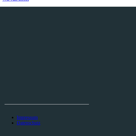
THEATERINITIATIVE AACHEN E.V.
Tel. +49 170 562 29 29
Finkenhag 24
52070 Aachen
Impressum
Datenschutz