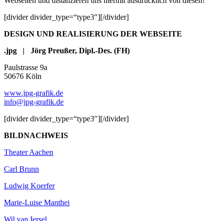
Webseiten und distanzieren uns hiermit ausdrücklich von diesen!
[divider divider_type=“type3″][/divider]
DESIGN UND REALISIERUNG DER WEBSEITE
.jpg | Jörg Preußer, Dipl.-Des. (FH)
Paulstrasse 9a
50676 Köln
www.jpg-grafik.de
info@jpg-grafik.de
[divider divider_type=“type3″][/divider]
BILDNACHWEIS
Theater Aachen
Carl Brunn
Ludwig Koerfer
Marie-Luise Manthei
Wil van Iersel