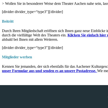
> Wollen Sie in besonderer Weise dem Theater Aachen nahe sein, la
[divider divider_type=“type3″][/divider]
Beitritt
Durch Ihren Mitgliedschaft eröffnen sich Ihnen ganz neue Einblicke 
durch die vielfältige Welt des Theaters ein.
Klicken Sie einfach hier 
alsbald bei Ihnen mit allem Weiteren.
[divider divider_type=“type3″][/divider]
Mitglieder werben
Kennen Sie jemanden, der sich ebenfalls für das Aachener Kulturg
unser Formular aus und senden es an unsere Postadresse.
Wir me
THEATERINITIATIVE AACHEN E.V.