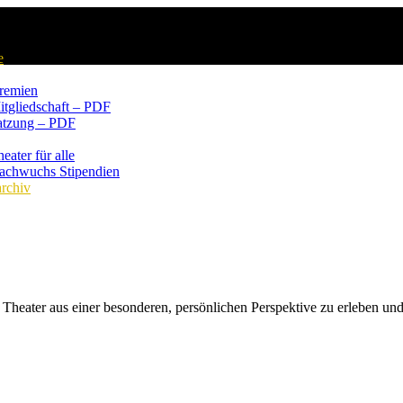
e
remien
itgliedschaft – PDF
atzung – PDF
eater für alle
achwuchs Stipendien
rchiv
as Theater aus einer besonderen, persönlichen Perspektive zu erleben 