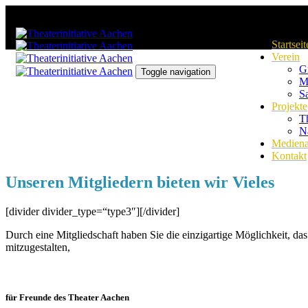
Links
Zur
überspringen
primären
Navigation
Startseit
springen
Verein
Zum
G
Inhalt
Toggle navigation
M
springen
S
Projekte
Th
N
Mediena
Kontakt
Unseren Mitgliedern bieten wir Vieles
[divider divider_type=“type3″][/divider]
Durch eine Mitgliedschaft haben Sie die einzigartige Möglichkeit, d
mitzugestalten,
für Freunde des Theater Aachen