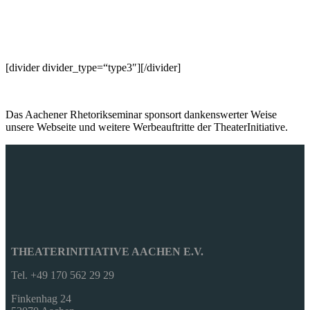
[divider divider_type=“type3″][/divider]
Das Aachener Rhetorikseminar sponsort dankenswerter Weise
unsere Webseite und weitere Werbeauftritte der TheaterInitiative.
THEATERINITIATIVE AACHEN E.V.
Tel. +49 170 562 29 29
Finkenhag 24