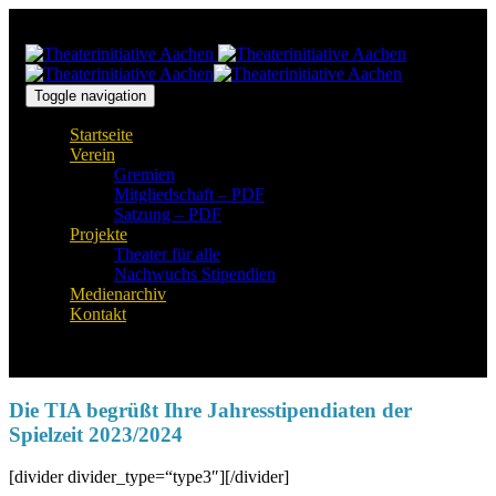
Links
Zur
überspringen
primären
Navigation
springen
Zum
Toggle navigation
Inhalt
Startseite
springen
Verein
Gremien
Mitgliedschaft – PDF
Satzung – PDF
Projekte
Theater für alle
Nachwuchs Stipendien
Medienarchiv
Kontakt
Die TIA begrüßt Ihre Jahresstipendiaten der
Spielzeit 2023/2024
[divider divider_type=“type3″][/divider]