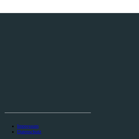
THEATERINITIATIVE AACHEN E.V.
Tel. +49 170 562 29 29
Finkenhag 24
52070 Aachen
Impressum
Datenschutz