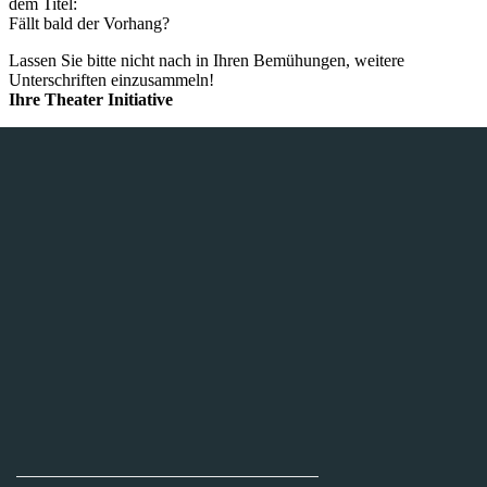
dem Titel:
Fällt bald der Vorhang?
Lassen Sie bitte nicht nach in Ihren Bemühungen, weitere
Unterschriften einzusammeln!
Ihre Theater Initiative
THEATERINITIATIVE AACHEN E.V.
Tel. +49 170 562 29 29
Finkenhag 24
52070 Aachen