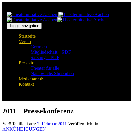
Links
Zur
überspringen
primären
Navigation
springen
Zum
Toggle navigation
Inhalt
Startseite
springen
Verein
Gremien
Mitgliedschaft – PDF
Satzung – PDF
Projekte
Theater für alle
Nachwuchs Stipendien
Medienarchiv
Kontakt
2011 – Pressekonferenz
Veröffentlicht am:
7. Februar 2011
Veröffentlicht in:
ANKÜNDIGUNGEN