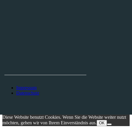
THEATERINITIATIVE AACHEN E.V.
Tel. +49 170 562 29 29
Finkenhag 24
52070 Aachen
Impressum
Datenschutz
Diese Website benutzt Cookies. Wenn Sie die Website weiter nutzt
möchten, gehen wir von Ihrem Einverständnis aus.
OK