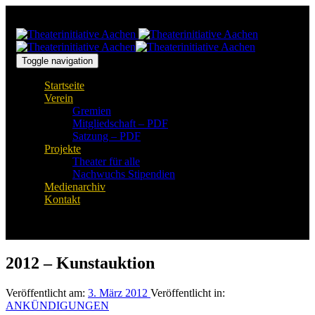
Links
Zur
überspringen
primären
Navigation
springen
Zum
Toggle navigation
Inhalt
Startseite
springen
Verein
Gremien
Mitgliedschaft – PDF
Satzung – PDF
Projekte
Theater für alle
Nachwuchs Stipendien
Medienarchiv
Kontakt
2012 – Kunstauktion
Veröffentlicht am:
3. März 2012
Veröffentlicht in:
ANKÜNDIGUNGEN