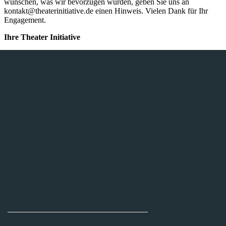
wünschen, was wir bevorzugen würden, geben Sie uns an
kontakt@theaterinitiative.de
einen Hinweis. Vielen Dank für Ihr
Engagement.
Ihre Theater Initiative
THEATERINITIATIVE AACHEN E.V.
Tel. +49 170 562 29 29
Finkenhag 24
52070 Aachen