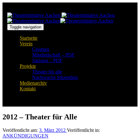
Links
Zur
überspringen
primären
Navigation
springen
Zum
Toggle navigation
Inhalt
Startseite
springen
Verein
Gremien
Mitgliedschaft – PDF
Satzung – PDF
Projekte
Theater für alle
Nachwuchs Stipendien
Medienarchiv
Kontakt
2012 – Theater für Alle
Veröffentlicht am:
3. März 2012
Veröffentlicht in:
ANKÜNDIGUNGEN