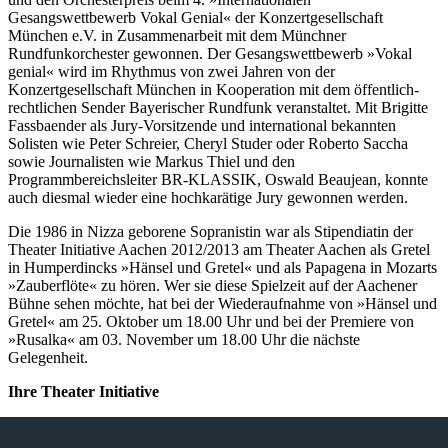
Gesangswettbewerb Vokal Genial« der Konzertgesellschaft
München e.V. in Zusammenarbeit mit dem Münchner
Rundfunkorchester gewonnen. Der Gesangswettbewerb »Vokal
genial« wird im Rhythmus von zwei Jahren von der
Konzertgesellschaft München in Kooperation mit dem öffentlich-
rechtlichen Sender Bayerischer Rundfunk veranstaltet. Mit Brigitte
Fassbaender als Jury-Vorsitzende und international bekannten
Solisten wie Peter Schreier, Cheryl Studer oder Roberto Saccha
sowie Journalisten wie Markus Thiel und den
Programmbereichsleiter BR-KLASSIK, Oswald Beaujean, konnte
auch diesmal wieder eine hochkarätige Jury gewonnen werden.
Die 1986 in Nizza geborene Sopranistin war als Stipendiatin der
Theater Initiative Aachen 2012/2013 am Theater Aachen als Gretel
in Humperdincks »Hänsel und Gretel« und als Papagena in Mozarts
»Zauberflöte« zu hören. Wer sie diese Spielzeit auf der Aachener
Bühne sehen möchte, hat bei der Wiederaufnahme von »Hänsel und
Gretel« am 25. Oktober um 18.00 Uhr und bei der Premiere von
»Rusalka« am 03. November um 18.00 Uhr die nächste
Gelegenheit.
Ihre Theater Initiative