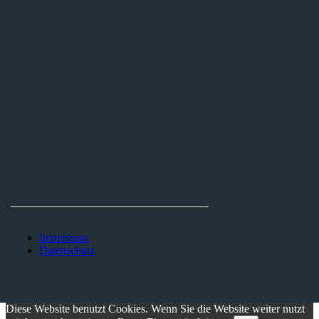
THEATERINITIATIVE AACHEN E.V.
Tel. +49 170 562 29 29
Finkenhag 24
52070 Aachen
Impressum
Datenschutz
Diese Website benutzt Cookies. Wenn Sie die Website weiter nutzt