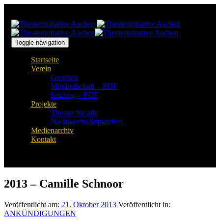
Links
Zur
überspringen
primären
Navigation
springen
Zum
Toggle navigation
Inhalt
Startseite
springen
Verein
Gremien
Mitgliedschaft – PDF
Satzung – PDF
Projekte
Theater für alle
Nachwuchs Stipendien
Medienarchiv
Kontakt
2013 – Camille Schnoor
Veröffentlicht am:
21. Oktober 2013
Veröffentlicht in:
ANKÜNDIGUNGEN