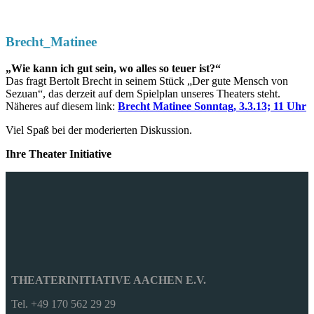
Brecht_Matinee
„Wie kann ich gut sein, wo alles so teuer ist?“
Das fragt Bertolt Brecht in seinem Stück „Der gute Mensch von
Sezuan“, das derzeit auf dem Spielplan unseres Theaters steht.
Näheres auf diesem link:
Brecht Matinee Sonntag, 3.3.13; 11 Uhr
Viel Spaß bei der moderierten Diskussion.
Ihre Theater Initiative
THEATERINITIATIVE AACHEN E.V.
Tel. +49 170 562 29 29