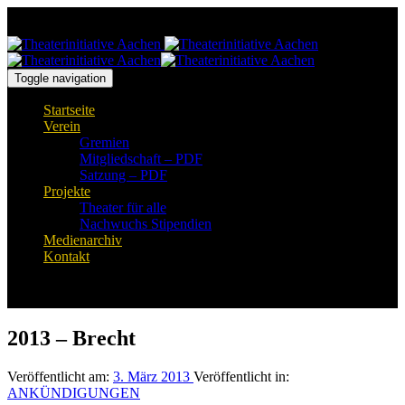
Links
Zur
überspringen
primären
Navigation
springen
Zum
Toggle navigation
Inhalt
Startseite
springen
Verein
Gremien
Mitgliedschaft – PDF
Satzung – PDF
Projekte
Theater für alle
Nachwuchs Stipendien
Medienarchiv
Kontakt
2013 – Brecht
Veröffentlicht am:
3. März 2013
Veröffentlicht in:
ANKÜNDIGUNGEN