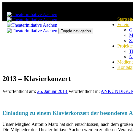
Links
Zur
überspringen
primären
Navigation
Startseit
springen
Verein
Zum
G
Inhalt
Toggle navigation
M
springen
S
Projekte
Th
N
Mediena
Kontakt
2013 – Klavierkonzert
Veröffentlicht am:
26. Januar 2013
Veröffentlicht in:
ANKÜNDIGU
Einladung zu einem Klavierkonzert der besonderen A
Unser Mitglied Antonio Maro hat sich entschlossen, nach dem großen 
Die Mitglieder der Theater Initiave Aachen werden zu diesen Veransta