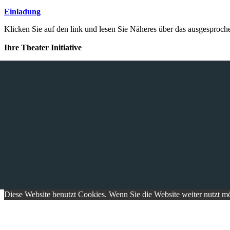
Einladung
Klicken Sie auf den link und lesen Sie Näheres über das ausgesproch
Ihre Theater Initiative
THEATERINITIATIVE AACHEN E.V.
Tel. +49 170 562 29 29
Finkenhag 24
52070 Aachen
Diese Website benutzt Cookies. Wenn Sie die Website weiter nutzt m