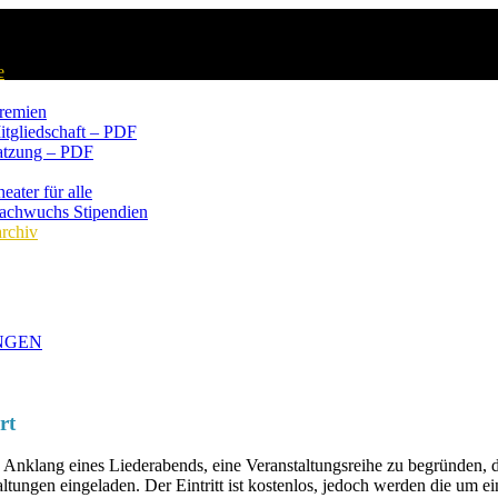
e
remien
itgliedschaft – PDF
atzung – PDF
eater für alle
achwuchs Stipendien
rchiv
NGEN
rt
Anklang eines Liederabends, eine Veranstaltungsreihe zu begründen, de
ltungen eingeladen. Der Eintritt ist kostenlos, jedoch werden die um ei