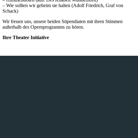
– Wie sollten wir geheim sie halten (Adolf Friedrich, Graf von
Schack)
Wir freuen uns, unsere beiden Stipendiaten mit ihren Stimmen
außerhalb des Opernprogramms zu hören.
Ihre Theater Initiative
THEATERINITIATIVE AACHEN E.V.
Tel. +49 170 562 29 29
Finkenhag 24
52070 Aachen