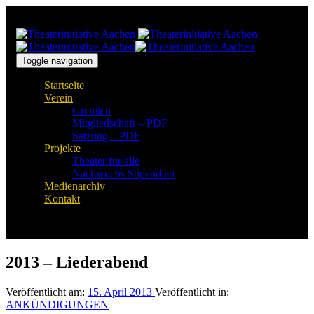
Links
Zur
überspringen
primären
Navigation
springen
Zum
Toggle navigation
Inhalt
Startseite
springen
Verein
Gremien
Mitgliedschaft – PDF
Satzung – PDF
Projekte
Theater für alle
Nachwuchs Stipendien
Medienarchiv
Kontakt
2013 – Liederabend
Veröffentlicht am:
15. April 2013
Veröffentlicht in:
ANKÜNDIGUNGEN