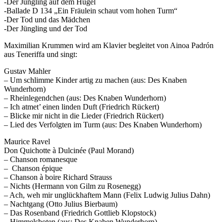
-Der Jüngling auf dem Hügel
-Ballade D 134 „Ein Fräulein schaut vom hohen Turm“
-Der Tod und das Mädchen
-Der Jüngling und der Tod
Maximilian Krummen wird am Klavier begleitet von Ainoa Padrón
aus Teneriffa und singt:
Gustav Mahler
– Um schlimme Kinder artig zu machen (aus: Des Knaben
Wunderhorn)
– Rheinlegendchen (aus: Des Knaben Wunderhorn)
– Ich atmet’ einen linden Duft (Friedrich Rückert)
– Blicke mir nicht in die Lieder (Friedrich Rückert)
– Lied des Verfolgten im Turm (aus: Des Knaben Wunderhorn)
Maurice Ravel
Don Quichotte à Dulcinée (Paul Morand)
– Chanson romanesque
– Chanson épique
– Chanson à boire Richard Strauss
– Nichts (Hermann von Gilm zu Rosenegg)
– Ach, weh mir unglückhaftem Mann (Felix Ludwig Julius Dahn)
– Nachtgang (Otto Julius Bierbaum)
– Das Rosenband (Friedrich Gottlieb Klopstock)
– Himmelsboten (aus: Des Knaben Wunderhorn)