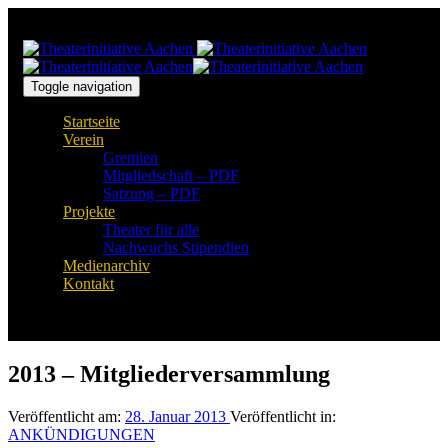
Links
Zur
überspringen
primären
Navigation
springen
Zum
Toggle navigation
Inhalt
Startseite
springen
Verein
Gremien
Mitgliedschaft – PDF
Satzung – PDF
Projekte
Theater für alle
Nachwuchs Stipendien
Medienarchiv
Kontakt
2013 – Mitgliederversammlung
Veröffentlicht am:
28. Januar 2013
Veröffentlicht in:
ANKÜNDIGUNGEN